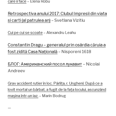
care îi face
– Elena Robu
Retrospectiva anului 2017: Clubul Impresii din viata
si carti (al patrulea an)
– Svetlana Vizitiu
Cui pe cui se scoate
– Alexandru Leahu
Constantin Dragu – generalul prin osârdia căruia a
fost zidită Casa Națională
– Nisporeni 1618
БЛОГ: Американский посол лукавит
– Nicolai
Andreev
Grav accident rutier în loc. Pârlița, r. Ungheni: După ce a
lovit mortal un bărbat, a fugit de la fața locului, ascunzând
mașina într-un iaz.
– Marin Bodrug
—