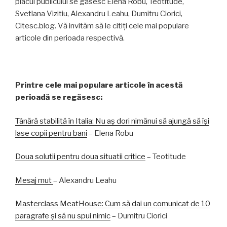
placul publicului se găsesc Elena Robu, Teotitude,
Svetlana Vizitiu, Alexandru Leahu, Dumitru Ciorici,
Citesc.blog. Vă invităm să le citiți cele mai populare
articole din perioada respectivă.
Printre cele mai populare articole în acestă
perioadă se regăsesc:
Tânără stabilită în Italia: Nu aș dori nimănui să ajungă să își
lase copii pentru bani
– Elena Robu
Doua solutii pentru doua situatii critice
– Teotitude
Mesaj mut
– Alexandru Leahu
Masterclass MeatHouse: Cum să dai un comunicat de 10
paragrafe și să nu spui nimic
– Dumitru Ciorici