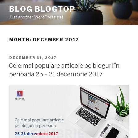
Skip
BLOG BLOGTOP
to
Just another WordPress site
content
MONTH: DECEMBER 2017
POSTED
DECEMBER 31, 2017
ON
Cele mai populare articole pe bloguri în
perioada 25 – 31 decembrie 2017