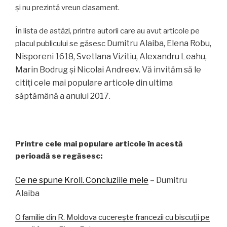
și nu prezintă vreun clasament.
În lista de astăzi, printre autorii care au avut articole pe
Dumitru Alaiba,
Elena Robu,
placul publicului se găsesc
Nisporeni 1618, Svetlana Vizitiu, Alexandru Leahu,
Marin Bodrug și Nicolai Andreev. Vă invităm să le
citiți cele mai populare articole din ultima
săptămână a anului 2017.
Printre cele mai populare articole în acestă
perioadă se regăsesc:
Ce ne spune Kroll. Concluziile mele
– Dumitru
Alaiba
O familie din R. Moldova cucerește francezii cu biscuții pe