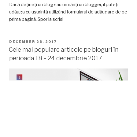
Dacă dețineți un blog sau urmăriți un blogger, îl puteți
adăuga cu ușurință utilizând formularul de adăugare de pe
prima pagină. Spor la scris!
POSTED
DECEMBER 26, 2017
ON
Cele mai populare articole pe bloguri în
perioada 18 – 24 decembrie 2017