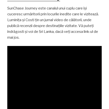
SunChase Journey este canalul unui cuplu care își
cuceresc urmăritorii prin locurile inedite care le vizitează.
Luminița și Costi țin un jurnal video de călătorii, unde
publică recenzii despre destinațiile vizitate. Vă puteți
îndrăgosti și voi de Sri Lanka, dacă veți accesa link-ul de
mai jos.