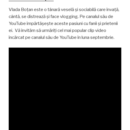
Vlada Boțan este o tânară veselă și sociabilă care învață,
cântă, se distrează și face vlogging. Pe canalul său de
YouTube împărtășește aceste pasiuni cu fanii și prietenii
ei. Vă învităm să urmăriți cel mai popular clip video
încărcat pe canalul său de YouTube în luna septembrie.