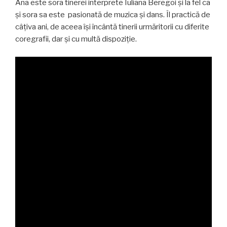
Ana este sora tinerei interprete Iuliana Beregoi și la fel ca
și sora sa este pasionată de muzica și dans. Îl practică de
câțiva ani, de aceea își încântă tinerii urmăritorii cu diferite
coregrafii, dar și cu multă dispoziție.