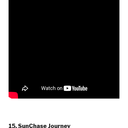
15. SunChase Journey