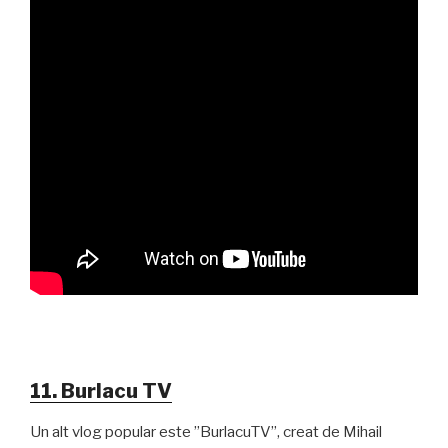
11. Burlacu TV
Un alt vlog popular este ”BurlacuTV”, creat de Mihail