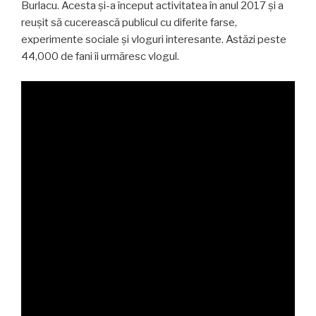
Burlacu. Acesta și-a început activitatea în anul 2017 și a
reușit să cucerească publicul cu diferite farse,
experimente sociale și vloguri interesante. Astăzi peste
44,000 de fani îi urmăresc vlogul.