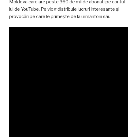
Moldova care are peste 360 de mii de abonați pe contul
lui de YouTube. Pe vlog distribuie lucruri interesante și
provocări pe care le primește de la urmăritorii săi.