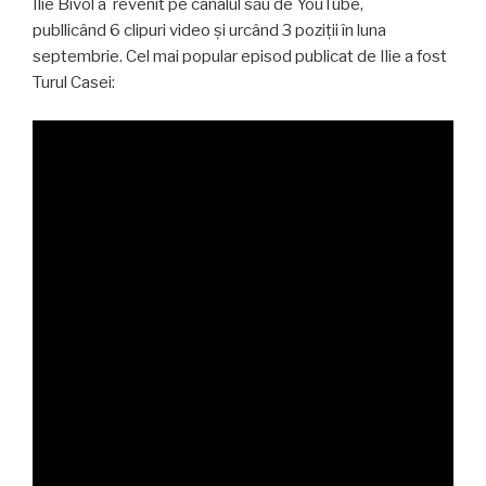
Ilie Bivol a revenit pe canalul său de YouTube,
publlicând 6 clipuri video și urcând 3 poziții în luna
septembrie. Cel mai popular episod publicat de Ilie a fost
Turul Casei: