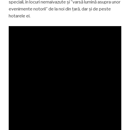
speciali, în locuri nemaivazute și ”varsă lumină asupra unor
evenimente notorii” de la noi din țară, dar și de peste
hotarele ei.