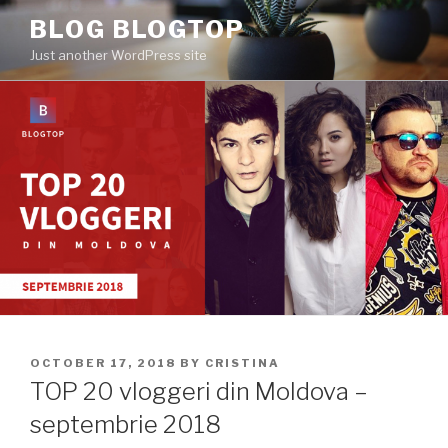
Skip
BLOG BLOGTOP
to
Just another WordPress site
content
POSTED
OCTOBER 17, 2018
BY
CRISTINA
ON
TOP 20 vloggeri din Moldova –
septembrie 2018