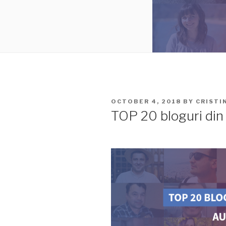
POSTED
OCTOBER 4, 2018
BY
CRISTI
ON
TOP 20 bloguri di