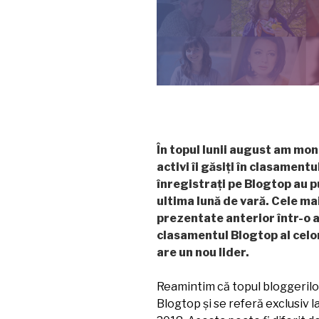
Î
n topul lunii august am mon
activi îi găsiți în clasamentu
înregistrați pe Blogtop au pu
ultima lună de vară. Cele ma
prezentate anterior într-o a
clasamentul Blogtop al celo
are un nou lider.
Reamintim că topul bloggerilo
Blogtop și se referă exclusiv l