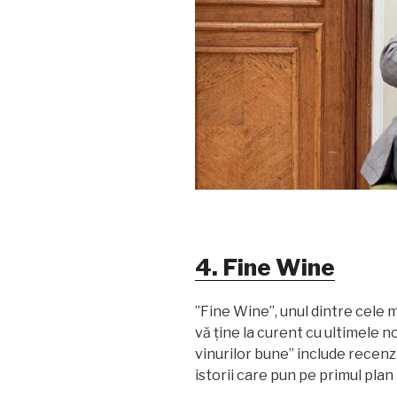
4. Fine Wine
”Fine Wine”, unul dintre cele m
vă ține la curent cu ultimele n
vinurilor bune” include recenzi
istorii care pun pe primul plan 