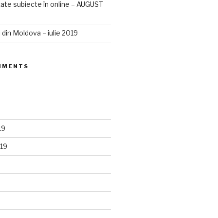
izate subiecte în online – AUGUST
 din Moldova – iulie 2019
MMENTS
19
19