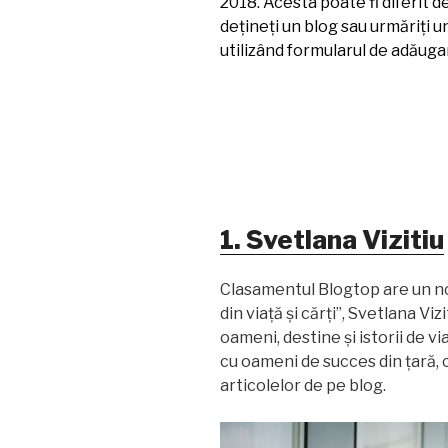
2018. Acesta poate fi diferit d
dețineți un blog sau urmăriți u
utilizând formularul de adăuga
1. Svetlana Vizitiu
Clasamentul Blogtop are un no
din viață și cărți”, Svetlana Viz
oameni, destine și istorii de vi
cu oameni de succes din țară, c
articolelor de pe blog.