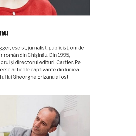
anu
r, eseist, jurnalist, publicist, om de
tor român din Chișinău. Din 1995,
ul și directorul editurii Cartier. Pe
iverse articole captivante din lumea
l al lui Gheorghe Erizanu a fost