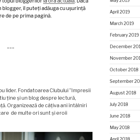
May 2019
e topul bloggerilor
la ora actuală
. Dacă
n blogger, îl puteți adăuga cu ușurință
April 2019
re de pe prima pagină.
March 2019
February 2019
___
December 20
November 20
October 2018
September 20
u lider. Fondatoarea Clubului ”Impresii
August 2018
itiu ține și un blog despre lectură,
July 2018
ață. Organizează de câțiva ani întâlniri
are de multe ori sunt și eroii
June 2018
May 2018
April 2018