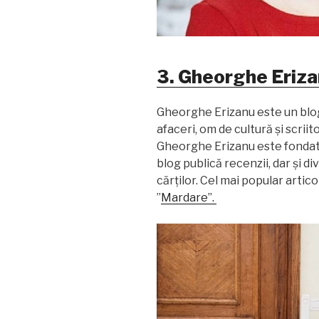
3. Gheorghe Eriz
Gheorghe Erizanu este un blogge
afaceri, om de cultură și scrii
Gheorghe Erizanu este fondator
blog publică recenzii, dar și d
cărților. Cel mai popular artico
”
Mardare”.