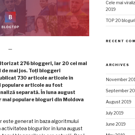
Cele mai viral
2019
TOP 20 bloguri
RECENT CO
—
itorizat 276 bloggeri, iar 20 cei mai
ARCHIVES
l de mai jos. Toți bloggeri
blicat 730 articole articole în
November 20
i populare articole au fost
September 20
naliză separată. În luna august
r mai populare bloguri din Moldova
August 2019
July 2019
r este generat în baza algoritmului
June 2019
a activitatea blogurilor în luna august