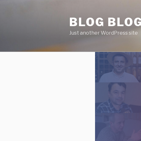
Skip
to
BLOG BLO
content
Just another WordPress site