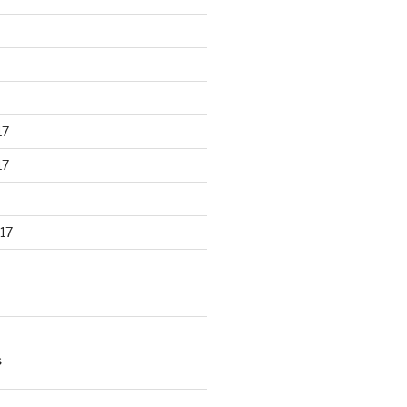
17
17
17
S
d