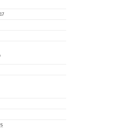
17
S
d
SS