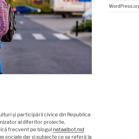
WordPress.or
turi și participării civice din Republica
izator al diferitor proiecte,
lică frecvent pe blogul
nataalbot.md
e sociale dar și subiecte ce se referă la