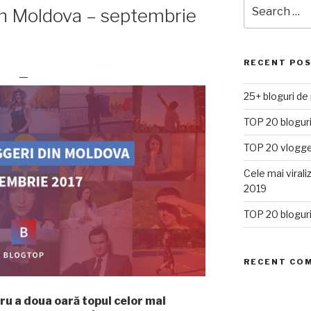
Search
in Moldova – septembrie
for:
RECENT PO
—
25+ bloguri de
TOP 20 bloguri
TOP 20 vlogge
Cele mai viral
2019
TOP 20 bloguri
RECENT CO
u a doua oară topul celor mai