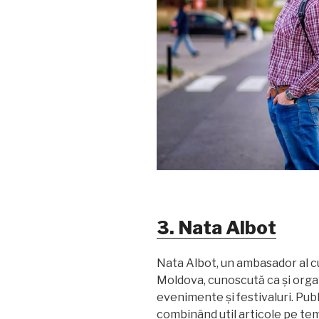
3. Nata Albot
Nata Albot, un ambasador al cul
Moldova, cunoscută ca și organ
evenimente și festivaluri. Pub
combinând util articole pe tem