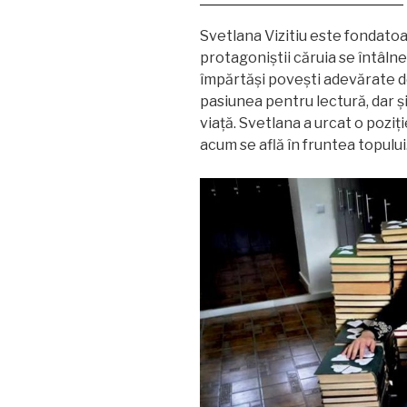
Svetlana Vizitiu este fondatoare
protagoniștii căruia se întâln
împărtăși povești adevărate de
pasiunea pentru lectură, dar și
viață. Svetlana a urcat o poziț
acum se află în fruntea topului