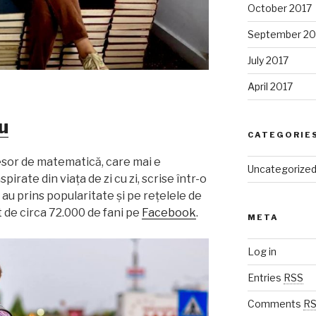
October 2017
September 20
July 2017
April 2017
u
CATEGORIE
sor de matematică, care mai e
Uncategorize
spirate din viața de zi cu zi, scrise într-o
 au prins popularitate și pe rețelele de
t de circa 72.000 de fani pe
Facebook
.
META
Log in
Entries
RSS
Comments
R