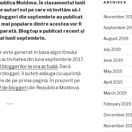
ublica Moldova. În clasamentul lunii
ARCHIVES
autori noi pe care vă invităm să-i
bloggeri din septembrie au publicat
November 20
 mai populare dintre acestea vor fi
September 20
parată. Blogtop a publicat recent și
ai lunii septembrie.
August 2019
July 2019
r este generat în baza algoritmului
a activitatea din luna septembrie 2017.
June 2019
 bloggerilor la ora actuală
. Dacă
May 2019
n blogger, îl puteți adăuga cu ușurință
re de pe prima pagină. În prezent pe
April 2019
2 de bloggeri
din Republica Moldova.
March 2019
___
February 2019
December 20
November 20