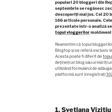
populari 20 bloggeri din Rep
septembrie se regăsesc zece 
descoperiți mai jos. Cei 20 
166 articole personale. Cele
prezentate într-o analiză se
topul vloggerilor
moldoveni 
Reamintim că topul bloggerilo
Blogtop și se referă exclusiv l
Acesta poate fi diferit de
topul
dețineți un blog sau urmăriți u
utilizând formularul de adăuga
platformă sunt înregistrați
10
1. Svetlana Vizitiu