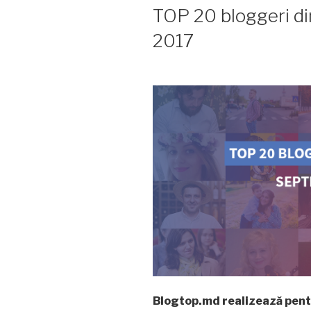
ON
TOP 20 bloggeri d
2017
Blogtop.md realizează pentr