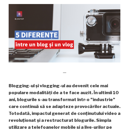
—
Blogging-ul și vlogging-ul au devenit cele mai
populare modalități de a te face auzit. În ultimii 10
ani, blogurile s-au transformat într-o ”industrie”
care continuă să se adapteze provocărilor actuale.
Totodată, impactul generat de conținutului video a
revoluționat și a restructurat blogurile. Simpla
utilizare a telefoanelor mobile și a live-urilor pe