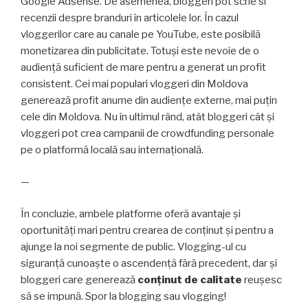
Google Adsense. De asemenea, bloggeri pot scrie si
recenzii despre branduri în articolele lor. În cazul
vloggerilor care au canale pe YouTube, este posibilă
monetizarea din publicitate. Totuși este nevoie de o
audiență suficient de mare pentru a generat un profit
consistent. Cei mai populari vloggeri din Moldova
generează profit anume din audiențe externe, mai puțin
cele din Moldova. Nu în ultimul rând, atât bloggeri cât și
vloggeri pot crea campanii de crowdfunding personale
pe o platformă locală sau internațională.
—
În concluzie, ambele platforme oferă avantaje și
oportunități mari pentru crearea de conținut și pentru a
ajunge la noi segmente de public. Vlogging-ul cu
siguranță cunoaște o ascendență fără precedent, dar și
bloggeri care generează
conținut de calitate
reușesc
să se impună. Spor la blogging sau vlogging!