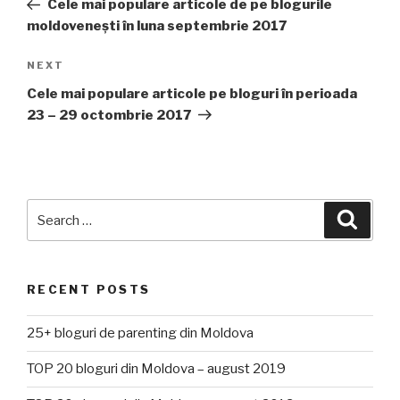
Post
Cele mai populare articole de pe blogurile
moldovenești în luna septembrie 2017
NEXT
Next
Post
Cele mai populare articole pe bloguri în perioada
23 – 29 octombrie 2017
Search
Searc
for:
RECENT POSTS
25+ bloguri de parenting din Moldova
TOP 20 bloguri din Moldova – august 2019