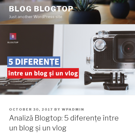
Skip
BLOG BLOGTOP
to
Just another WordPress site
content
POSTED
OCTOBER 30, 2017
BY
WPADMIN
ON
Analiză Blogtop: 5 diferențe între
un blog și un vlog