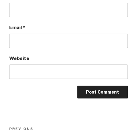
Email
*
Website
Post
PREVIOUS
Previous
navigation