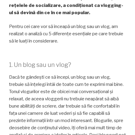
rețelele de socializare, a condiționat ca vlogging-
ul să devină din ce în ce mai popular.
Pentru cei care vor să înceapă un blog sau un vlog, am
realizat o analiză cu 5 diferențe esențiale pe care trebuie
să le luați în considerare.
1. Un blog sau un vlog?
Dacă te gândești ce să începi, un blog sau un vlog,
trebuie să înțelegi întâi de toate cum te exprimi mai bine.
Tonul vlogurilor este de obicei mai conversațional și
relaxat, de aceea vloggerii nu trebuie neapărat să aibă
bune abilități de scriere, dar trebuie să fie confortabil în
fața unei camere de luat vederi și să fie capabili să
prezinte informații într-un mod interesant. Blogurile, spre
deosebire de conținutul video, îți oferă mai mult timp de
analiză și de aranjare a ideilor în articole. Deși bloggerii pot